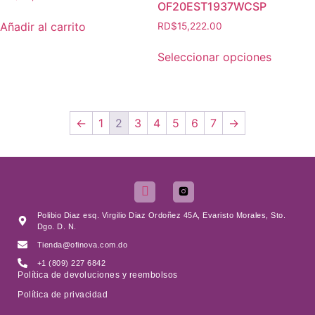
OF20EST1937WCSP
Añadir al carrito
RD$
15,222.00
Seleccionar opciones
←
1
2
3
4
5
6
7
→
Polibio Diaz esq. Virgilio Diaz Ordoñez 45A, Evaristo Morales, Sto.
Dgo. D. N.
Tienda@ofinova.com.do
+1 (809) 227 6842
Política de devoluciones y reembolsos
Política de privacidad