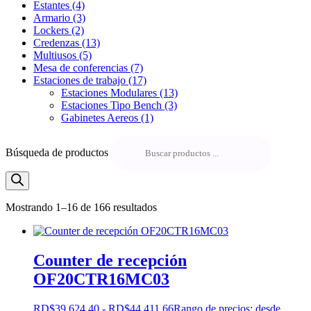
Estantes
(4)
Armario
(3)
Lockers
(2)
Credenzas
(13)
Multiusos
(5)
Mesa de conferencias
(7)
Estaciones de trabajo
(17)
Estaciones Modulares
(13)
Estaciones Tipo Bench
(3)
Gabinetes Aereos
(1)
Búsqueda de productos
Mostrando 1–16 de 166 resultados
Counter de recepción
OF20CTR16MC03
RD$
39,624.40
-
RD$
44,411.66
Rango de precios: desde