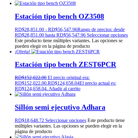
Estación tipo bench OZ3508
RD$
28,851.00
-
RD$
56,547.96
Rango de precios: desde
RD$28,851.00 hasta RD$56,547.96
Seleccionar opciones
Este producto tiene múltiples variantes. Las opciones se
pueden elegir en la página de producto
¡Oferta!
Estación tipo bench ZEST6PCR
RD$
152,022.00
El precio original era:
RD$152,022.00.
RD$
124,658.04
El precio actual es:
RD$124,658.04.
Añadir al carrito
Sillón semi ejecutivo Adhara
RD$
18,648.72
Seleccionar opciones
Este producto tiene
múltiples variantes. Las opciones se pueden elegir en la
página de producto