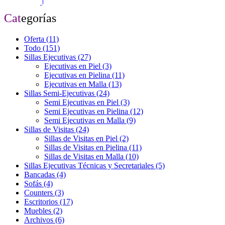
Cat
egorías
Oferta
(11)
Todo
(151)
Sillas Ejecutivas
(27)
Ejecutivas en Piel
(3)
Ejecutivas en Pielina
(11)
Ejecutivas en Malla
(13)
Sillas Semi-Ejecutivas
(24)
Semi Ejecutivas en Piel
(3)
Semi Ejecutivas en Pielina
(12)
Semi Ejecutivas en Malla
(9)
Sillas de Visitas
(24)
Sillas de Visitas en Piel
(2)
Sillas de Visitas en Pielina
(11)
Sillas de Visitas en Malla
(10)
Sillas Ejecutivas Técnicas y Secretariales
(5)
Bancadas
(4)
Sofás
(4)
Counters
(3)
Escritorios
(17)
Muebles
(2)
Archivos
(6)