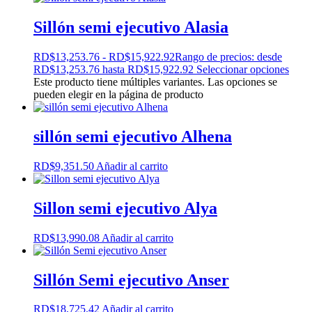
Sillón semi ejecutivo Alasia
RD$
13,253.76
-
RD$
15,922.92
Rango de precios: desde
RD$13,253.76 hasta RD$15,922.92
Seleccionar opciones
Este producto tiene múltiples variantes. Las opciones se
pueden elegir en la página de producto
sillón semi ejecutivo Alhena
RD$
9,351.50
Añadir al carrito
Sillon semi ejecutivo Alya
RD$
13,990.08
Añadir al carrito
Sillón Semi ejecutivo Anser
RD$
18,725.42
Añadir al carrito