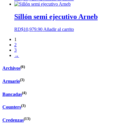
Sillón semi ejecutivo Arneb
RD$
10,979.90
Añadir al carrito
1
2
3
→
(6)
Archivos
(3)
Armario
(4)
Bancadas
(3)
Counters
(13)
Credenzas