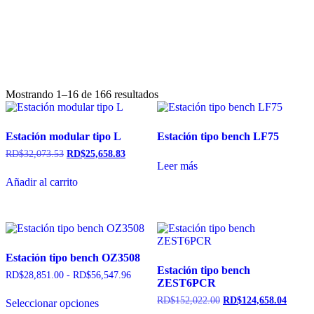
Mostrando 1–16 de 166 resultados
Estación modular tipo L
Estación tipo bench LF75
RD$
32,073.53
RD$
25,658.83
Leer más
Añadir al carrito
Estación tipo bench OZ3508
Estación tipo bench
RD$
28,851.00
-
RD$
56,547.96
ZEST6PCR
RD$
152,022.00
RD$
124,658.04
Seleccionar opciones