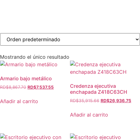
Mostrando el único resultado
Armario bajo metálico
Credenza ejecutiva
RD$
8,867.70
RD$
7,537.55
enchapada Z418C63CH
Añadir al carrito
RD$
35,915.66
RD$
26,936.75
Añadir al carrito