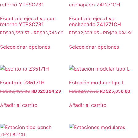
Escritorio ejecutivo con
Escritorio ejecutivo
retorno YTESC781
enchapado Z41271CH
RD$
30,653.57
-
RD$
33,748.00
RD$
32,393.65
-
RD$
39,694.91
Seleccionar opciones
Seleccionar opciones
Escritorio Z35171H
Estación modular tipo L
RD$
36,405.36
RD$
29,124.29
RD$
32,073.53
RD$
25,658.83
Añadir al carrito
Añadir al carrito