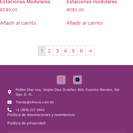
Estaciones Modulares
Estaciones modulares
RD$
0.00
RD$
0.00
Añadir al carrito
Añadir al carrito
1
2
3
4
5
6
→
Polibio Diaz esq. Virgilio Diaz Ordoñez 45A, Evaristo Morales, Sto.
Dgo. D. N.
Tienda@ofinova.com.do
+1 (809) 227 6842
Política de devoluciones y reembolsos
Política de privacidad