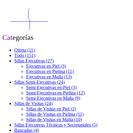
Solicitar Cotización
Cat
egorías
Oferta
(11)
Todo
(151)
Sillas Ejecutivas
(27)
Ejecutivas en Piel
(3)
Ejecutivas en Pielina
(11)
Ejecutivas en Malla
(13)
Sillas Semi-Ejecutivas
(24)
Semi Ejecutivas en Piel
(3)
Semi Ejecutivas en Pielina
(12)
Semi Ejecutivas en Malla
(9)
Sillas de Visitas
(24)
Sillas de Visitas en Piel
(2)
Sillas de Visitas en Pielina
(11)
Sillas de Visitas en Malla
(10)
Sillas Ejecutivas Técnicas y Secretariales
(5)
Bancadas
(4)