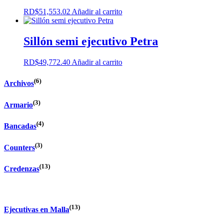
hasta
Las
RD$
51,553.02
Añadir al carrito
RD$27,765.40
opciones
se
pueden
Sillón semi ejecutivo Petra
elegir
en
la
RD$
49,772.40
Añadir al carrito
página
de
(6)
Archivos
producto
(3)
Armario
(4)
Bancadas
(3)
Counters
(13)
Credenzas
(13)
Ejecutivas en Malla