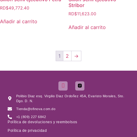
Stribor
RD$
49,772.40
RD$
11,623.00
Añadir al carrito
Añadir al carrito
1
2
→
Polibio Diaz esq. Virgilio Diaz Ordoñez 45A, Evaristo Morales, Sto.
Dgo. D. N.
Tienda@ofinova.com.do
+1 (809) 227 6842
Política de devoluciones y reembolsos
Política de privacidad