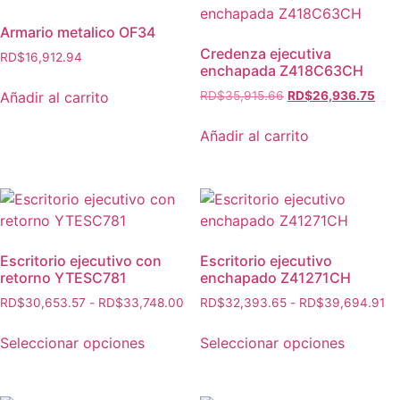
Armario metalico OF34
Credenza ejecutiva
RD$
16,912.94
enchapada Z418C63CH
Añadir al carrito
RD$
35,915.66
RD$
26,936.75
Añadir al carrito
Escritorio ejecutivo con
Escritorio ejecutivo
retorno YTESC781
enchapado Z41271CH
RD$
30,653.57
-
RD$
33,748.00
RD$
32,393.65
-
RD$
39,694.91
Seleccionar opciones
Seleccionar opciones