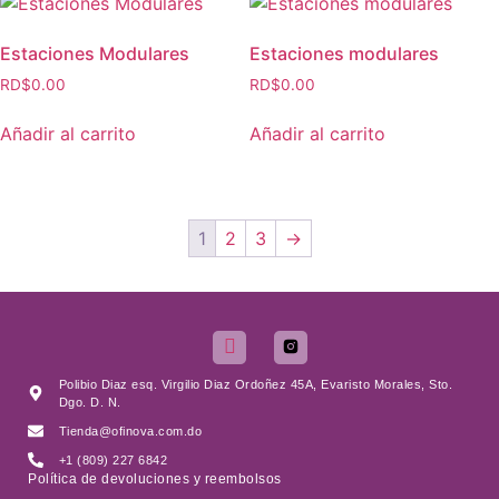
Estaciones Modulares
Estaciones modulares
RD$
0.00
RD$
0.00
Añadir al carrito
Añadir al carrito
1
2
3
→
Polibio Diaz esq. Virgilio Diaz Ordoñez 45A, Evaristo Morales, Sto.
Dgo. D. N.
Tienda@ofinova.com.do
+1 (809) 227 6842
Política de devoluciones y reembolsos