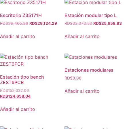
Escritorio Z35171H
Estación modular tipo L
RD$
36,405.36
RD$
29,124.29
RD$
32,073.53
RD$
25,658.83
Añadir al carrito
Añadir al carrito
Estaciones modulares
Estación tipo bench
RD$
0.00
ZEST6PCR
Añadir al carrito
RD$
152,022.00
RD$
124,658.04
Añadir al carrito