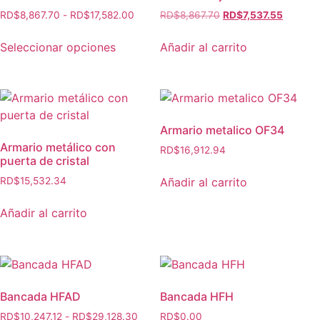
RD$
8,867.70
-
RD$
17,582.00
RD$
8,867.70
RD$
7,537.55
Seleccionar opciones
Añadir al carrito
Armario metalico OF34
Armario metálico con
RD$
16,912.94
puerta de cristal
Añadir al carrito
RD$
15,532.34
Añadir al carrito
Bancada HFAD
Bancada HFH
RD$
10,247.12
-
RD$
29,128.30
RD$
0.00