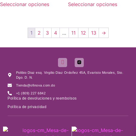
Seleccionar opciones
Seleccionar opciones
1
2
3
4
…
11
12
13
→
Polibio Diaz esq. Virgilio Diaz Ordoñez 45A, Evaristo Morales, Sto.
Dgo. D. N.
Tienda@ofinova.com.do
+1 (809) 227 6842
Política de devoluciones y reembolsos
Política de privacidad