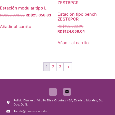
Estación modular tipo L
Estación tipo bench
RD$
32,073.53
RD$
25,658.83
ZEST6PCR
Añadir al carrito
RD$
152,022.00
RD$
124,658.04
Añadir al carrito
1
2
3
→
Polibio Diaz esq. Virgilio Diaz Ordoñez 45A, Evaristo Morales, Sto.
Dgo. D. N.
Tienda@ofinova.com.do