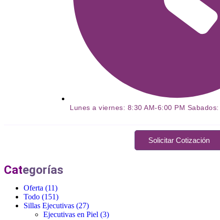
Lunes a viernes: 8:30 AM-6:00 PM Sabados
Solicitar Cotización
Cat
egorías
Oferta
(11)
Todo
(151)
Sillas Ejecutivas
(27)
Ejecutivas en Piel
(3)