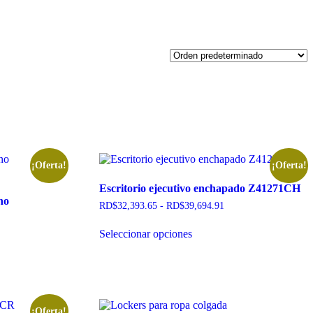
¡Oferta!
¡Oferta!
Escritorio ejecutivo enchapado Z41271CH
no
RD$
32,393.65
-
RD$
39,694.91
Seleccionar opciones
¡Oferta!