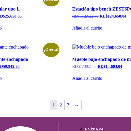
lar tipo L
Estación tipo bench ZEST6
D$
25,658.83
RD$
152,022.00
RD$
124,658.04
to
Añadir al carrito
¡Oferta!
te enchapado
Mueble bajo enchapado de m
D$
9,949.76
RD$
17,003.80
RD$
13,603.04
to
Añadir al carrito
1
2
3
→
Política de