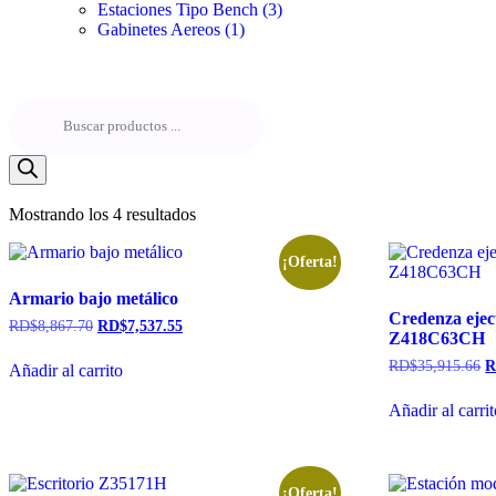
Estaciones Tipo Bench
(3)
Gabinetes Aereos
(1)
Mostrando los 4 resultados
¡Oferta!
Armario bajo metálico
Credenza ejec
RD$
8,867.70
RD$
7,537.55
Z418C63CH
RD$
35,915.66
R
Añadir al carrito
Añadir al carri
¡Oferta!