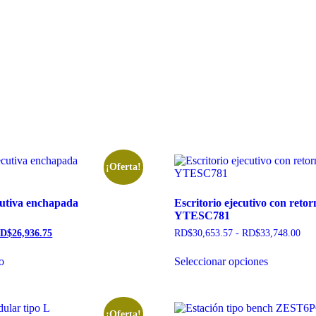
¡Oferta!
utiva enchapada
Escritorio ejecutivo con retor
YTESC781
D$
26,936.75
RD$
30,653.57
-
RD$
33,748.00
to
Seleccionar opciones
¡Oferta!