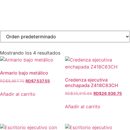
Mostrando los 4 resultados
Armario bajo metálico
Credenza ejecutiva
RD$
8,867.70
RD$
7,537.55
enchapada Z418C63CH
Añadir al carrito
RD$
35,915.66
RD$
26,936.75
Añadir al carrito