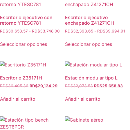
Escritorio ejecutivo con
Escritorio ejecutivo
retorno YTESC781
enchapado Z41271CH
RD$
30,653.57
-
RD$
33,748.00
RD$
32,393.65
-
RD$
39,694.91
Seleccionar opciones
Seleccionar opciones
Escritorio Z35171H
Estación modular tipo L
RD$
36,405.36
RD$
29,124.29
RD$
32,073.53
RD$
25,658.83
Añadir al carrito
Añadir al carrito