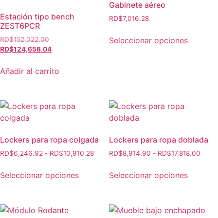
Gabinete aéreo
Estación tipo bench
RD$
7,016.28
ZEST6PCR
Seleccionar opciones
RD$
152,022.00
RD$
124,658.04
Añadir al carrito
Lockers para ropa colgada
Lockers para ropa doblada
RD$
6,246.92
-
RD$
10,910.28
RD$
8,914.90
-
RD$
17,818.00
Seleccionar opciones
Seleccionar opciones