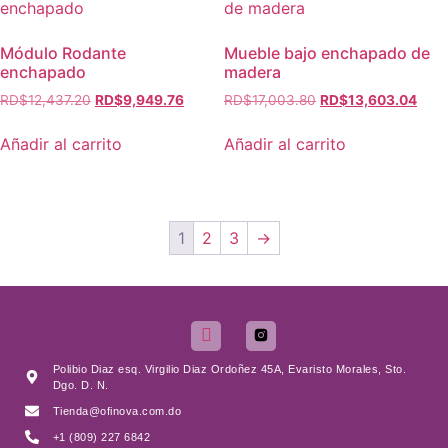
Módulo Rodante
Mueble bajo enchapado de
enchapado
madera
RD$
12,437.20
RD$
9,949.76
RD$
17,003.80
RD$
13,603.04
Añadir al carrito
Añadir al carrito
1
2
3
→
Polibio Diaz esq. Virgilio Diaz Ordoñez 45A, Evaristo Morales, Sto.
Dgo. D. N.
Tienda@ofinova.com.do
+1 (809) 227 6842