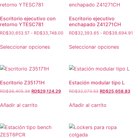
Escritorio ejecutivo con
Escritorio ejecutivo
retorno YTESC781
enchapado Z41271CH
RD$
30,653.57
-
RD$
33,748.00
RD$
32,393.65
-
RD$
39,694.91
Seleccionar opciones
Seleccionar opciones
Escritorio Z35171H
Estación modular tipo L
RD$
36,405.36
RD$
29,124.29
RD$
32,073.53
RD$
25,658.83
Añadir al carrito
Añadir al carrito