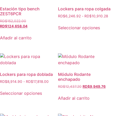
Estación tipo bench
Lockers para ropa colgada
ZEST6PCR
RD$
6,246.92
-
RD$
10,910.28
RD$
152,022.00
RD$
124,658.04
Seleccionar opciones
Añadir al carrito
Lockers para ropa doblada
Módulo Rodante
enchapado
RD$
8,914.90
-
RD$
17,818.00
RD$
12,437.20
RD$
9,949.76
Seleccionar opciones
Añadir al carrito