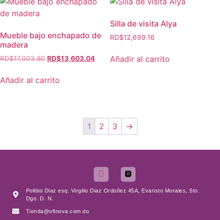
Silla de visita Alya
Mueble bajo enchapado de
RD$
12,699.16
madera
Añadir al carrito
RD$
17,003.80
RD$
13,603.04
Añadir al carrito
1
2
3
→
Polibio Diaz esq. Virgilio Diaz Ordoñez 45A, Evaristo Morales, Sto.
Dgo. D. N.
Tienda@ofinova.com.do