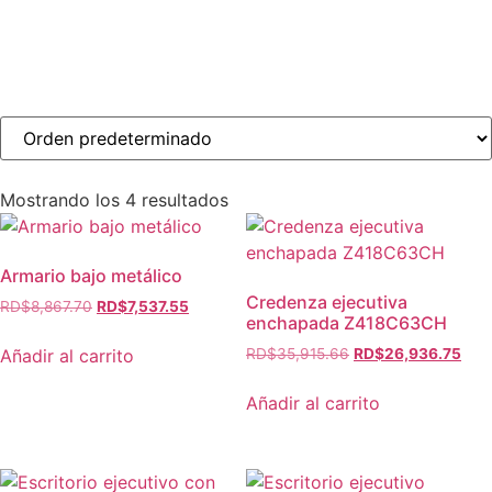
Mostrando los 4 resultados
Armario bajo metálico
Credenza ejecutiva
RD$
8,867.70
RD$
7,537.55
enchapada Z418C63CH
Añadir al carrito
RD$
35,915.66
RD$
26,936.75
Añadir al carrito