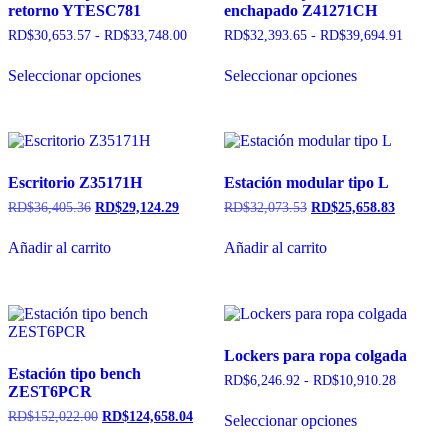
retorno YTESC781
enchapado Z41271CH
RD$
30,653.57
-
RD$
33,748.00
RD$
32,393.65
-
RD$
39,694.91
Seleccionar opciones
Seleccionar opciones
Escritorio Z35171H
Estación modular tipo L
RD$
36,405.36
RD$
29,124.29
RD$
32,073.53
RD$
25,658.83
Añadir al carrito
Añadir al carrito
Lockers para ropa colgada
Estación tipo bench
RD$
6,246.92
-
RD$
10,910.28
ZEST6PCR
RD$
152,022.00
RD$
124,658.04
Seleccionar opciones