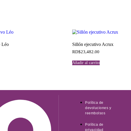
o Léo
Sillón ejecutivo Acrux
RD$
23,482.00
Añadir al carrito
Política de
devoluciones y
reembolsos
Política de
privacidad